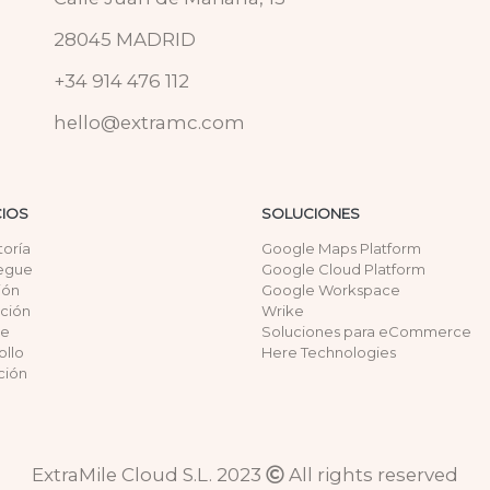
28045 MADRID
+34 914 476 112
hello@extramc.com
CIOS
SOLUCIONES
toría
Google Maps Platform
egue
Google Cloud Platform
ión
Google Workspace
ación
Wrike
te
Soluciones para eCommerce
ollo
Here Technologies
ción
ExtraMile Cloud S.L. 2023
All rights reserved